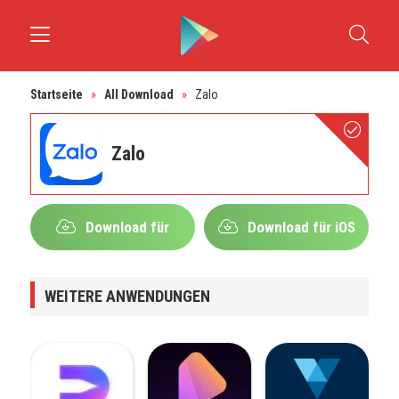
Startseite
»
All Download
»
Zalo
Zalo
Download für
Download für iOS
Android
WEITERE ANWENDUNGEN