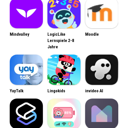
Mindvalley
LogicLike
Moodle
Lernspiele 2-8
Jahre
YayTalk
Lingokids
invideo AI