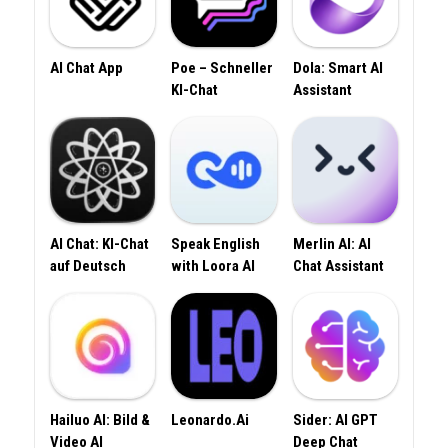
AI Chat App
Poe – Schneller
Dola: Smart AI
KI-Chat
Assistant
AI Chat: KI-Chat
Speak English
Merlin AI: AI
auf Deutsch
with Loora AI
Chat Assistant
Hailuo AI: Bild &
Leonardo.Ai
Sider: AI GPT
Video AI
Deep Chat