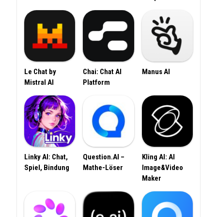
Le Chat by
Chai: Chat AI
Manus AI
Mistral AI
Platform
Linky AI: Chat,
Question.AI –
Kling AI: AI
Spiel, Bindung
Mathe-Löser
Image&Video
Maker