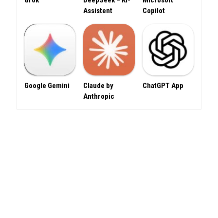
Grok
DeepSeek – KI-
Microsoft
Assistent
Copilot
Google Gemini
Claude by
ChatGPT App
Anthropic