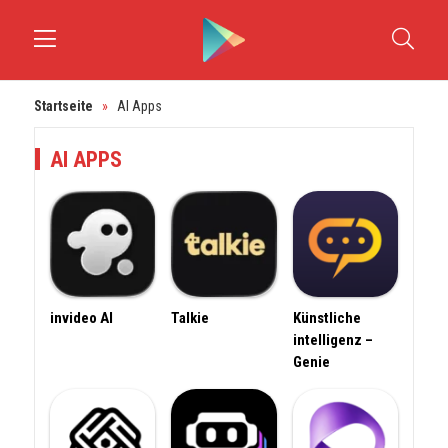
Startseite
»
AI Apps
AI APPS
invideo AI
Talkie
Künstliche
intelligenz –
Genie