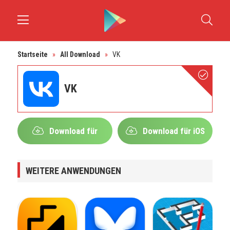
Startseite
»
All Download
»
VK
VK
Download für
Download für iOS
Android
WEITERE ANWENDUNGEN