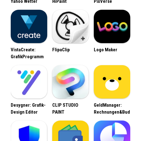
Yahoo Wetter
HiPaint
PixVerse
VistaCreate:
FlipaClip
Logo Maker
GrafikProgramm
Desygner: Grafik-
CLIP STUDIO
GeldManager:
Design Editor
PAINT
Rechnungen&Budget