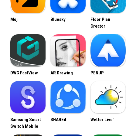
Moj
Bluesky
Floor Plan
Creator
DWG FastView
AR Drawing
PENUP
Samsung Smart
SHAREit
Wetter Live°
Switch Mobile