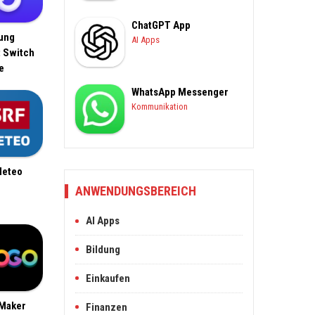
ChatGPT App
ung
AI Apps
 Switch
e
WhatsApp Messenger
Kommunikation
Meteo
ANWENDUNGSBEREICH
AI Apps
Bildung
Einkaufen
Maker
Finanzen