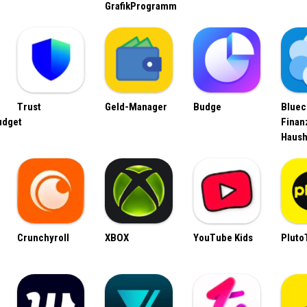
GrafikProgramm
Trust
Geld-Manager
Budge
Bluec
udget
Finan
Haush
Crunchyroll
XBOX
YouTube Kids
Pluto