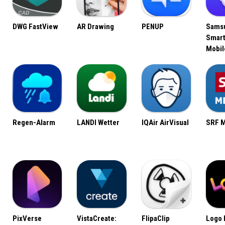
DWG FastView
AR Drawing
PENUP
Sams
Smart
Mobil
Regen-Alarm
LANDI Wetter
IQAir AirVisual
SRF 
PixVerse
VistaCreate:
FlipaClip
Logo 