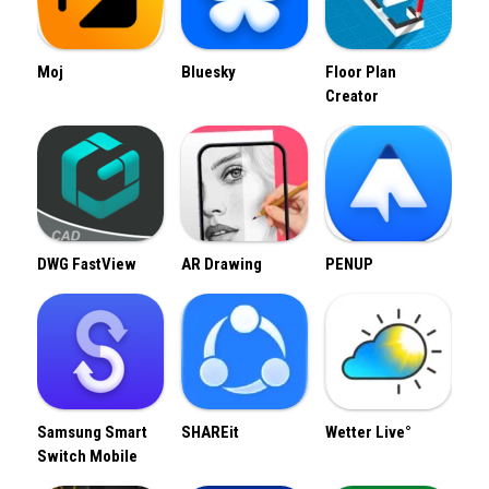
Moj
Bluesky
Floor Plan
Creator
DWG FastView
AR Drawing
PENUP
Samsung Smart
SHAREit
Wetter Live°
Switch Mobile