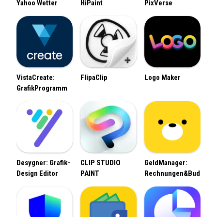
Yahoo Wetter
HiPaint
PixVerse
VistaCreate:
FlipaClip
Logo Maker
GrafikProgramm
Desygner: Grafik-
CLIP STUDIO
GeldManager:
Design Editor
PAINT
Rechnungen&Budget