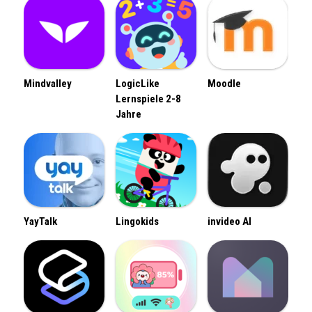
Mindvalley
LogicLike
Moodle
Lernspiele 2-8
Jahre
YayTalk
Lingokids
invideo AI