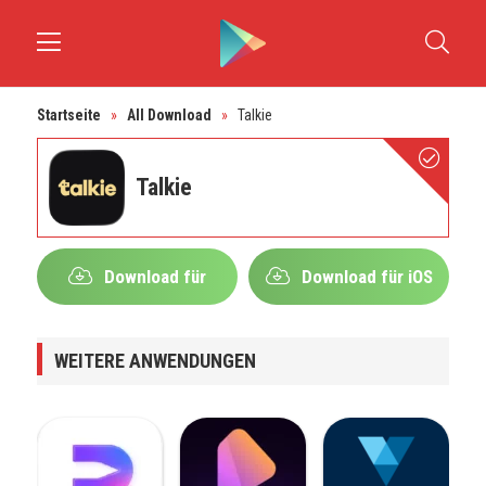
Startseite
»
All Download
»
Talkie
Talkie
Download für
Download für iOS
Android
WEITERE ANWENDUNGEN