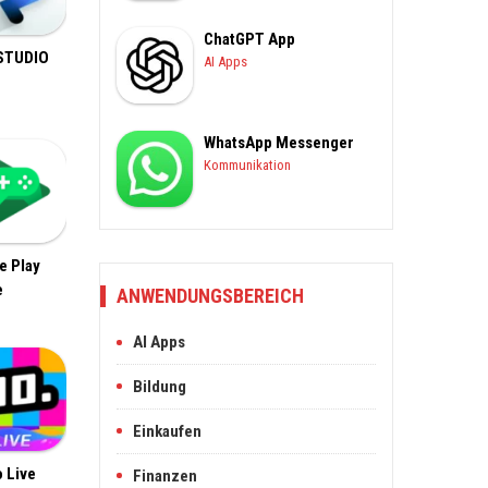
ChatGPT App
 STUDIO
AI Apps
T
WhatsApp Messenger
Kommunikation
e Play
e
ANWENDUNGSBEREICH
AI Apps
Bildung
Einkaufen
 Live
Finanzen