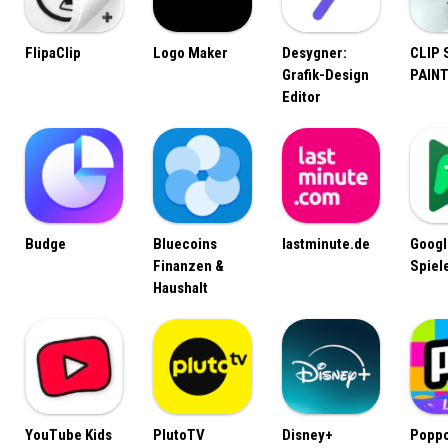
FlipaClip
Logo Maker
Desygner:
CLIP
m
Grafik-Design
PAIN
Editor
Budge
Bluecoins
lastminute.de
Googl
Finanzen &
Spiel
Haushalt
YouTube Kids
PlutoTV
Disney+
Poppo