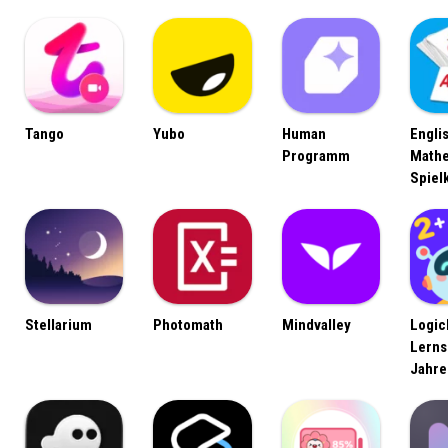
Tango
Yubo
Human
Engli
Programm
Math
Spiel
Stellarium
Photomath
Mindvalley
Logic
Lerns
Jahre