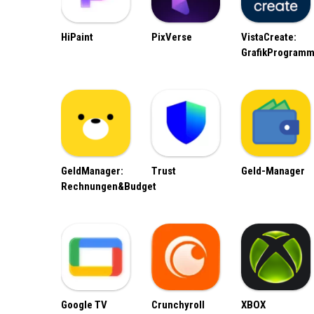
HiPaint
PixVerse
VistaCreate:
GrafikProgram
GeldManager:
Trust
Geld-Manager
Rechnungen&Budget
Google TV
Crunchyroll
XBOX