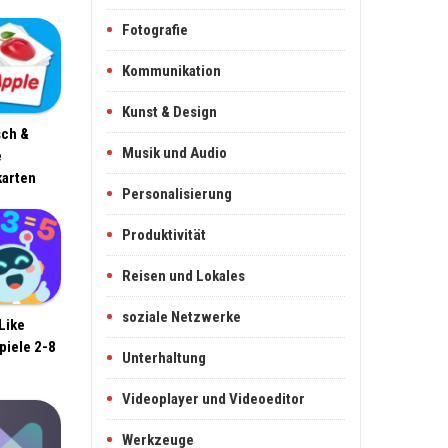
Fotografie
Kommunikation
Kunst & Design
sch &
Musik und Audio
e
karten
Personalisierung
Produktivität
Reisen und Lokales
soziale Netzwerke
Like
piele 2-8
Unterhaltung
Videoplayer und Videoeditor
Werkzeuge