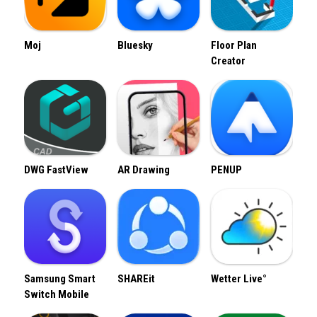
Moj
Bluesky
Floor Plan
Creator
DWG FastView
AR Drawing
PENUP
Samsung Smart
SHAREit
Wetter Live°
Switch Mobile