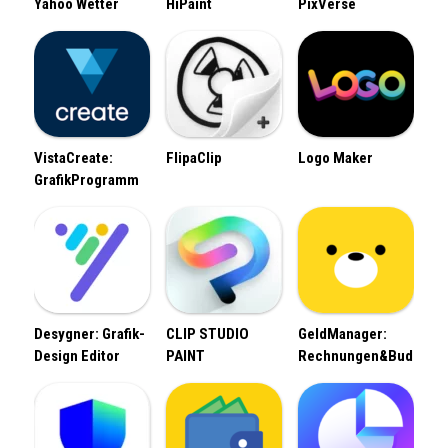
Yahoo Wetter
HiPaint
PixVerse
VistaCreate:
FlipaClip
Logo Maker
GrafikProgramm
Desygner: Grafik-
CLIP STUDIO
GeldManager:
Design Editor
PAINT
Rechnungen&Budget