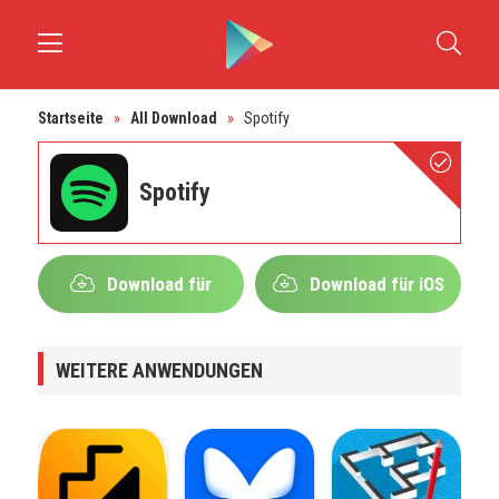
Startseite
»
All Download
»
Spotify
Spotify
Download für
Download für iOS
Android
WEITERE ANWENDUNGEN