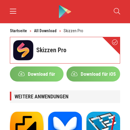
Startseite
»
All Download
»
Skizzen Pro
Skizzen Pro
Download für
Download für iOS
Android
WEITERE ANWENDUNGEN