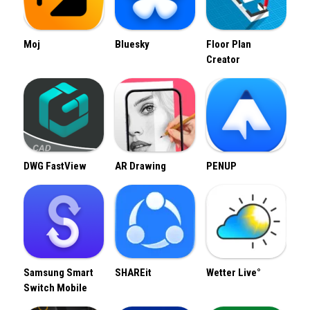
Moj
Bluesky
Floor Plan
Creator
DWG FastView
AR Drawing
PENUP
Samsung Smart
SHAREit
Wetter Live°
Switch Mobile