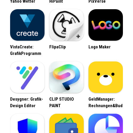
Yahoo Wetter
HiPaint
PixVerse
VistaCreate:
FlipaClip
Logo Maker
GrafikProgramm
Desygner: Grafik-
CLIP STUDIO
GeldManager:
Design Editor
PAINT
Rechnungen&Budget