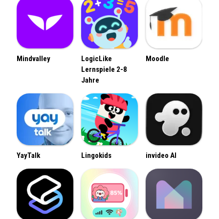
Mindvalley
LogicLike
Moodle
Lernspiele 2-8
Jahre
YayTalk
Lingokids
invideo AI