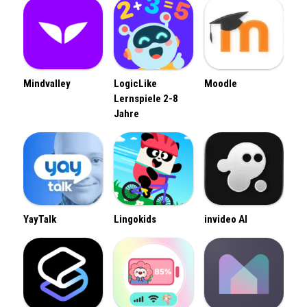
Mindvalley
LogicLike
Moodle
Lernspiele 2-8
Jahre
YayTalk
Lingokids
invideo AI