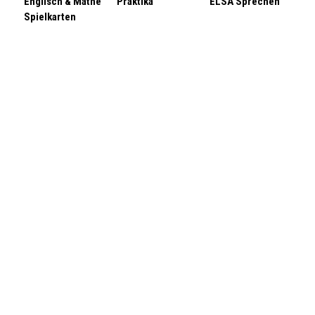
Englisch & Mathe
Praktika
ELSA Sprechen
Spielkarten