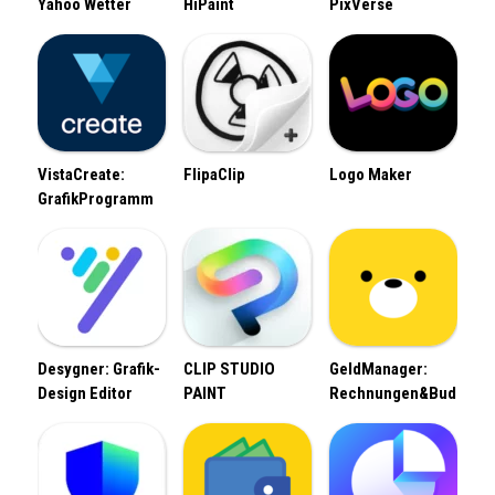
Yahoo Wetter
HiPaint
PixVerse
VistaCreate:
FlipaClip
Logo Maker
GrafikProgramm
Desygner: Grafik-
CLIP STUDIO
GeldManager:
Design Editor
PAINT
Rechnungen&Budget