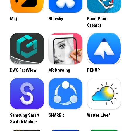
Moj
Bluesky
Floor Plan
Creator
DWG FastView
AR Drawing
PENUP
Samsung Smart
SHAREit
Wetter Live°
Switch Mobile