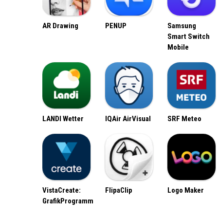
AR Drawing
PENUP
Samsung
Smart Switch
Mobile
LANDI Wetter
IQAir AirVisual
SRF Meteo
VistaCreate:
FlipaClip
Logo Maker
GrafikProgramm