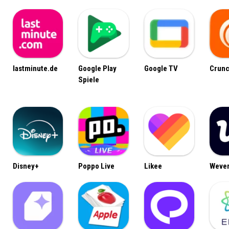
lastminute.de
Google Play
Google TV
Crunc
Spiele
Disney+
Poppo Live
Likee
Weve