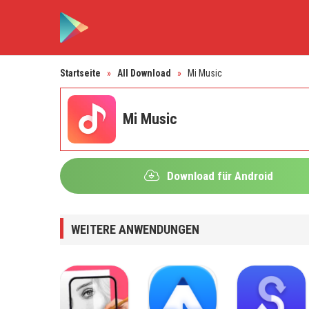
Startseite
»
All Download
»
Mi Music
Mi Music
Download für Android
WEITERE ANWENDUNGEN