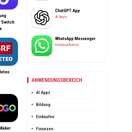
ChatGPT App
ung
AI Apps
 Switch
e
WhatsApp Messenger
Kommunikation
Meteo
ANWENDUNGSBEREICH
AI Apps
Bildung
Einkaufen
Maker
Finanzen