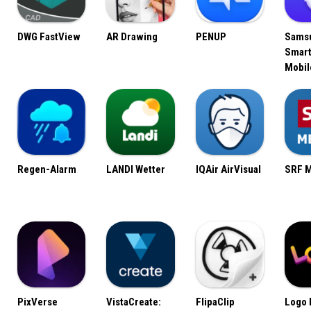
DWG FastView
AR Drawing
PENUP
Sams
Smart
Mobil
Regen-Alarm
LANDI Wetter
IQAir AirVisual
SRF 
PixVerse
VistaCreate:
FlipaClip
Logo 