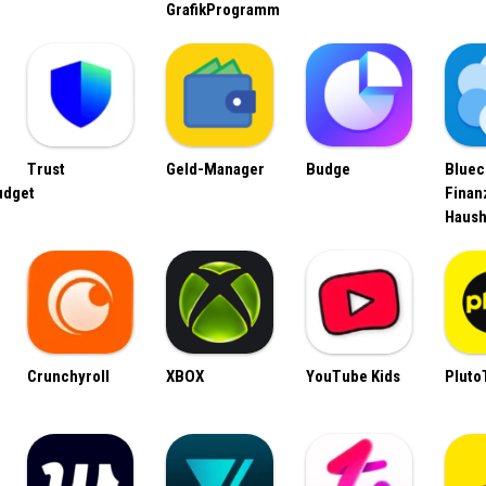
GrafikProgramm
Trust
Geld-Manager
Budge
Bluec
udget
Finan
Haush
Crunchyroll
XBOX
YouTube Kids
Pluto