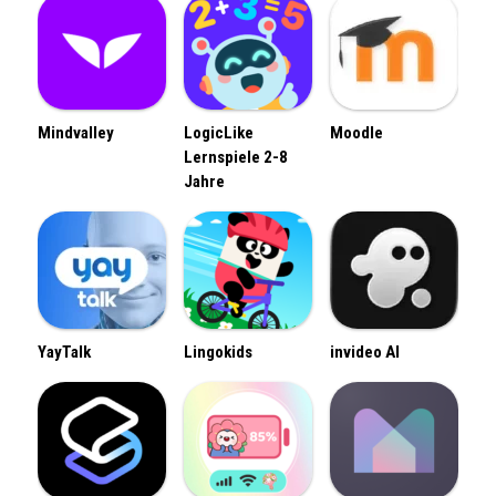
Mindvalley
LogicLike
Moodle
Lernspiele 2-8
Jahre
YayTalk
Lingokids
invideo AI