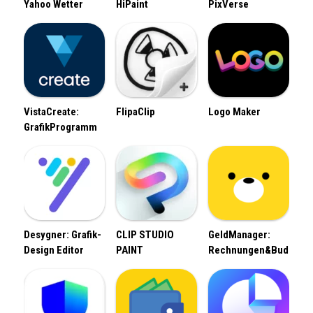
Yahoo Wetter
HiPaint
PixVerse
VistaCreate:
FlipaClip
Logo Maker
GrafikProgramm
Desygner: Grafik-
CLIP STUDIO
GeldManager:
Design Editor
PAINT
Rechnungen&Budget