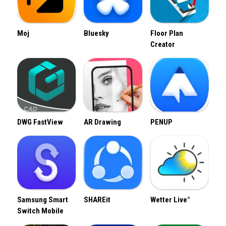
Moj
Bluesky
Floor Plan
Creator
DWG FastView
AR Drawing
PENUP
Samsung Smart
SHAREit
Wetter Live°
Switch Mobile