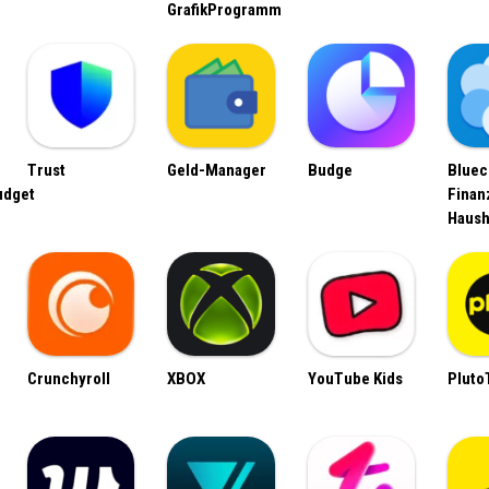
GrafikProgramm
Trust
Geld-Manager
Budge
Bluec
udget
Finan
Haush
Crunchyroll
XBOX
YouTube Kids
Pluto