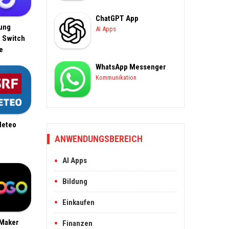
ChatGPT App
ung
AI Apps
 Switch
e
WhatsApp Messenger
Kommunikation
Meteo
ANWENDUNGSBEREICH
AI Apps
Bildung
Einkaufen
Maker
Finanzen