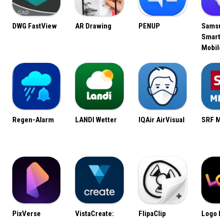
DWG FastView
AR Drawing
PENUP
Sams
Smart
Mobil
Regen-Alarm
LANDI Wetter
IQAir AirVisual
SRF 
PixVerse
VistaCreate:
FlipaClip
Logo 