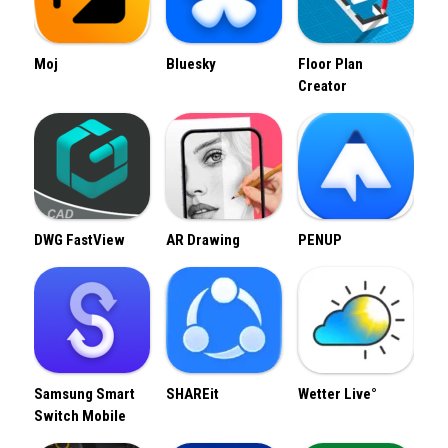
Moj
Bluesky
Floor Plan
Creator
DWG FastView
AR Drawing
PENUP
Samsung Smart
SHAREit
Wetter Live°
Switch Mobile