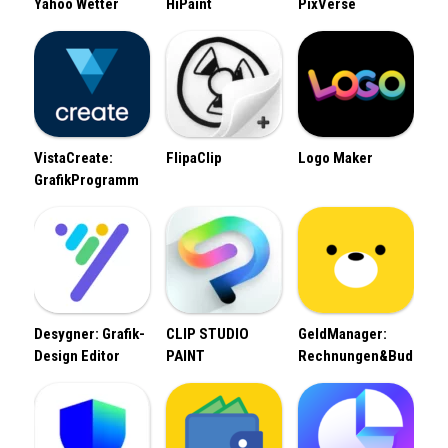
Yahoo Wetter
HiPaint
PixVerse
VistaCreate:
FlipaClip
Logo Maker
GrafikProgramm
Desygner: Grafik-
CLIP STUDIO
GeldManager:
Design Editor
PAINT
Rechnungen&Budget