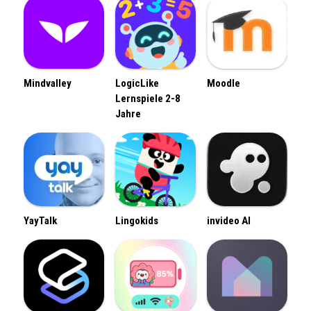
Mindvalley
LogicLike
Moodle
Lernspiele 2-8
Jahre
YayTalk
Lingokids
invideo AI