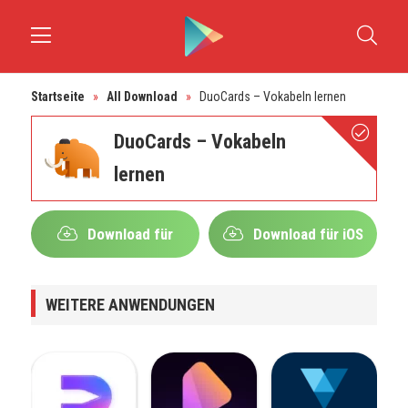
Startseite
»
All Download
»
DuoCards – Vokabeln lernen
DuoCards – Vokabeln
lernen
Download für
Download für iOS
Android
WEITERE ANWENDUNGEN