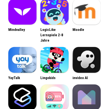
Mindvalley
LogicLike
Moodle
Lernspiele 2-8
Jahre
YayTalk
Lingokids
invideo AI