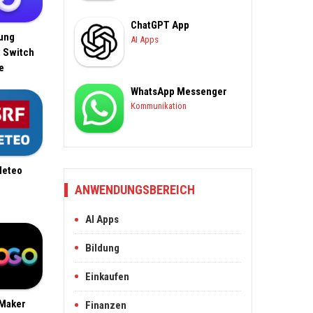
ChatGPT App
ung
AI Apps
 Switch
e
WhatsApp Messenger
Kommunikation
Meteo
ANWENDUNGSBEREICH
AI Apps
Bildung
Einkaufen
Maker
Finanzen