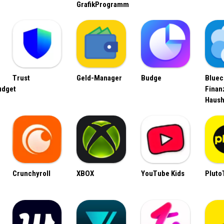
GrafikProgramm
Trust
Geld-Manager
Budge
Bluec
udget
Finan
Haush
Crunchyroll
XBOX
YouTube Kids
Pluto