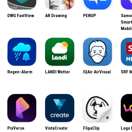
DWG FastView
AR Drawing
PENUP
Sams
Smart
Mobil
Regen-Alarm
LANDI Wetter
IQAir AirVisual
SRF 
PixVerse
VistaCreate:
FlipaClip
Logo 