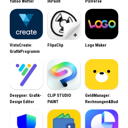
Yahoo Wetter
HiPaint
PixVerse
VistaCreate:
FlipaClip
Logo Maker
GrafikProgramm
Desygner: Grafik-
CLIP STUDIO
GeldManager:
Design Editor
PAINT
Rechnungen&Budget