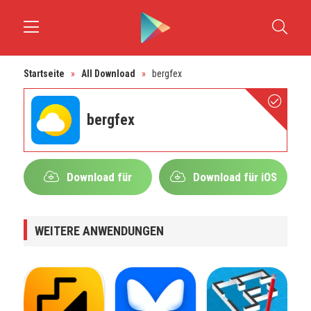
Startseite
»
All Download
»
bergfex
bergfex
Download für
Download für iOS
Android
WEITERE ANWENDUNGEN