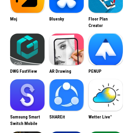
Moj
Bluesky
Floor Plan
Creator
DWG FastView
AR Drawing
PENUP
Samsung Smart
SHAREit
Wetter Live°
Switch Mobile