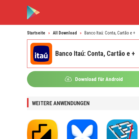
Startseite
»
All Download
»
Banco Itaú: Conta, Cartão e +
Banco Itaú: Conta, Cartão e +
Download für Android
WEITERE ANWENDUNGEN