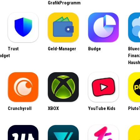
GrafikProgramm
Trust
Geld-Manager
Budge
Bluec
udget
Finan
Haush
Crunchyroll
XBOX
YouTube Kids
Pluto