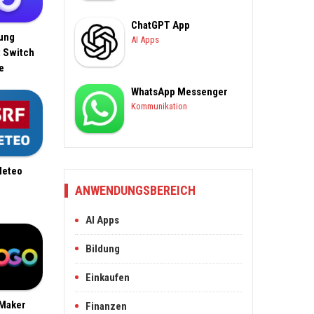
ChatGPT App
ung
AI Apps
 Switch
e
WhatsApp Messenger
Kommunikation
Meteo
ANWENDUNGSBEREICH
AI Apps
Bildung
Einkaufen
Maker
Finanzen