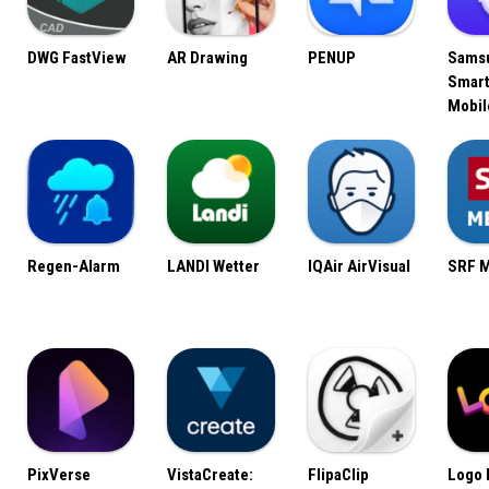
DWG FastView
AR Drawing
PENUP
Sams
Smart
Mobil
Regen-Alarm
LANDI Wetter
IQAir AirVisual
SRF 
PixVerse
VistaCreate:
FlipaClip
Logo 