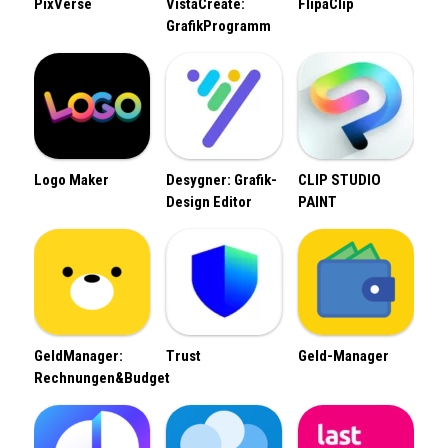
PixVerse
VistaCreate:
FlipaClip
GrafikProgramm
Logo Maker
Desygner: Grafik-
CLIP STUDIO
Design Editor
PAINT
GeldManager:
Trust
Geld-Manager
Rechnungen&Budget