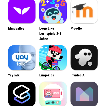
Mindvalley
LogicLike
Moodle
Lernspiele 2-8
Jahre
YayTalk
Lingokids
invideo AI