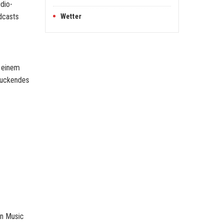
dio-
dcasts
Wetter
n einem
ruckendes
on Music