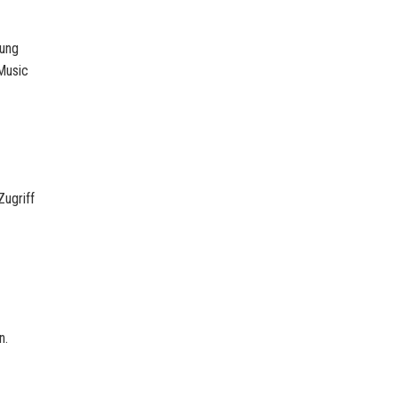
mung
Music
Zugriff
n.