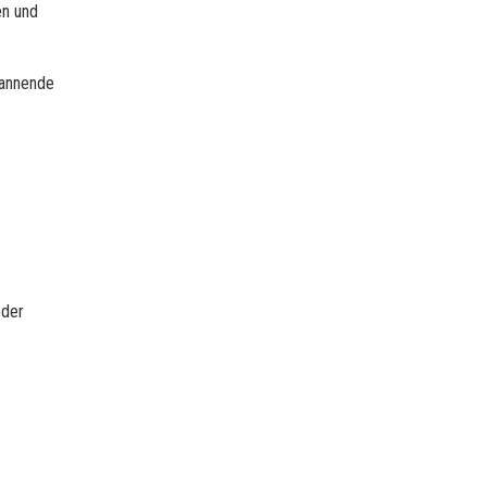
en und
pannende
oder