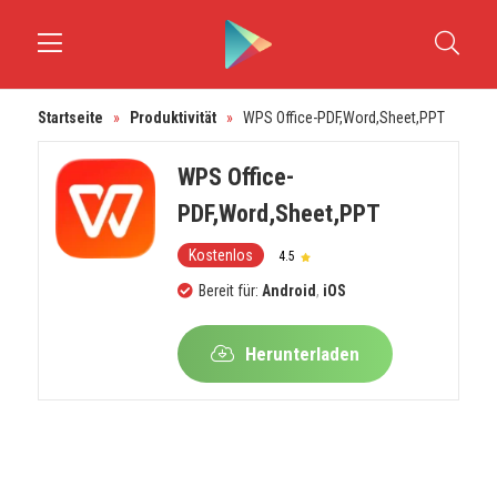
Startseite
»
Produktivität
»
WPS Office-PDF,Word,Sheet,PPT
WPS Office-
PDF,Word,Sheet,PPT
Kostenlos
4.5
Bereit für:
Android
,
iOS
Herunterladen