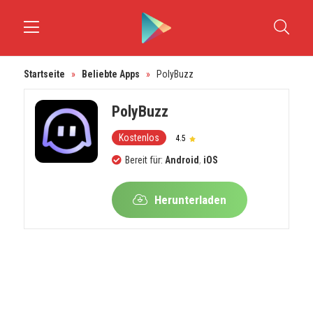
Startseite
»
Beliebte Apps
»
PolyBuzz
PolyBuzz
Kostenlos
4.5
Bereit für:
Android
,
iOS
Herunterladen