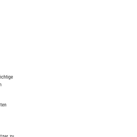
ichtige
n
iten
utzer zu