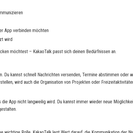
ommunizieren
ner App verbinden möchten
zt wird
ecken möchtest – KakaoTalk passt sich deinen Bedürfnissen an.
fen. Du kannst schnell Nachrichten versenden, Termine abstimmen oder w
stellen, wird auch die Organisation von Projekten oder Freizeitaktivitäte
ss die App nicht langweilig wird. Du kannst immer wieder neue Möglichke
estalten.
ne wichtige Rolle. KakaoTalk legt Wert darauf, die Kommunikation der N