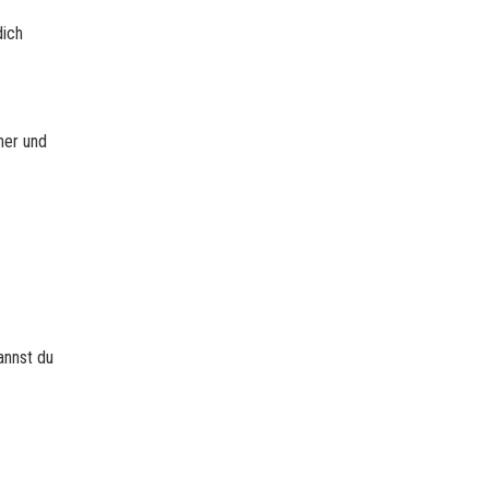
dich
her und
annst du