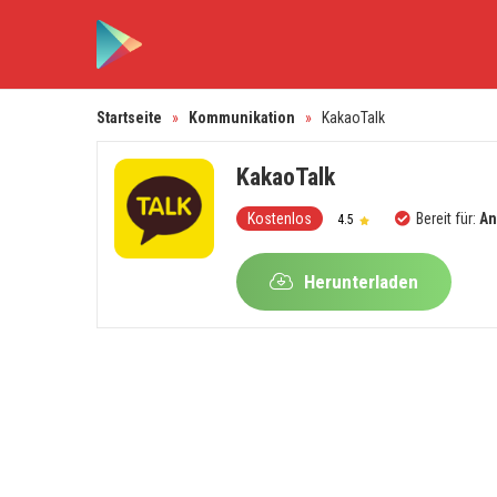
Startseite
»
Kommunikation
»
KakaoTalk
KakaoTalk
Kostenlos
Bereit für:
An
4.5
Herunterladen