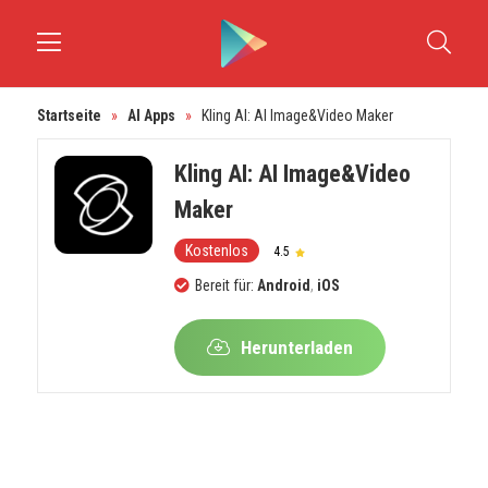
Startseite
»
AI Apps
»
Kling AI: AI Image&Video Maker
Kling AI: AI Image&Video
Maker
Kostenlos
4.5
Bereit für:
Android
,
iOS
Herunterladen