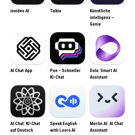
invideo AI
Talkie
Künstliche
intelligenz –
Genie
AI Chat App
Poe – Schneller
Dola: Smart AI
KI-Chat
Assistant
AI Chat: KI-Chat
Speak English
Merlin AI: AI Chat
auf Deutsch
with Loora AI
Assistant