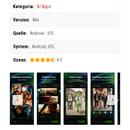
Kategoria:
AI Apps
Version:
Alle
Quelle:
Android - iOS
System:
Android
,
iOS
,
Ozean:
4.5