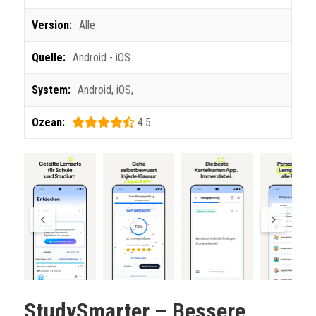
Version:
Alle
Quelle:
Android - iOS
System:
Android
,
iOS
,
Ozean:
4.5
StudySmarter – Bessere