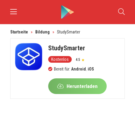
Startseite
»
Bildung
»
StudySmarter
StudySmarter
Kostenlos
4.5
Bereit für:
Android
,
iOS
Herunterladen