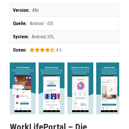
Version:
Alle
Quelle:
Android - iOS
System:
Android
,
iOS
,
Ozean:
4.5
WorkLifePortal – Die