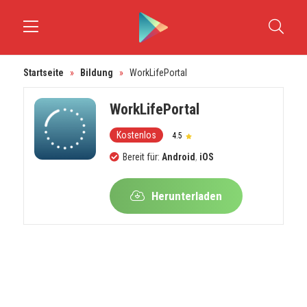
Startseite
»
Bildung
»
WorkLifePortal
WorkLifePortal
Kostenlos
4.5
Bereit für:
Android
,
iOS
Herunterladen