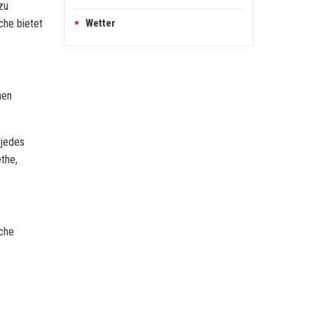
zu
che bietet
Wetter
nen
 jedes
the,
sche