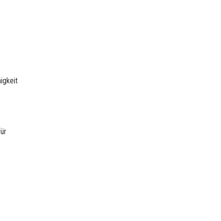
igkeit
für