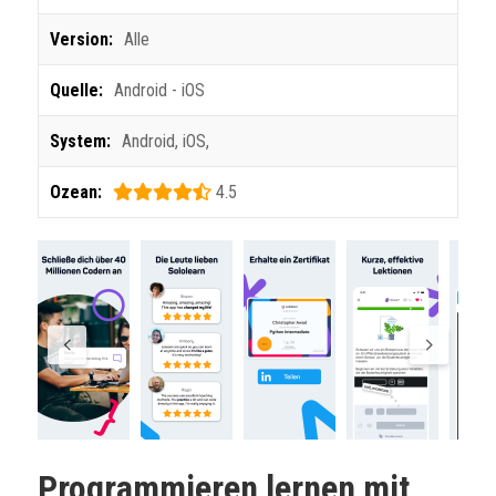
Version:
Alle
Quelle:
Android - iOS
System:
Android
,
iOS
,
Ozean:
4.5
Programmieren lernen mit