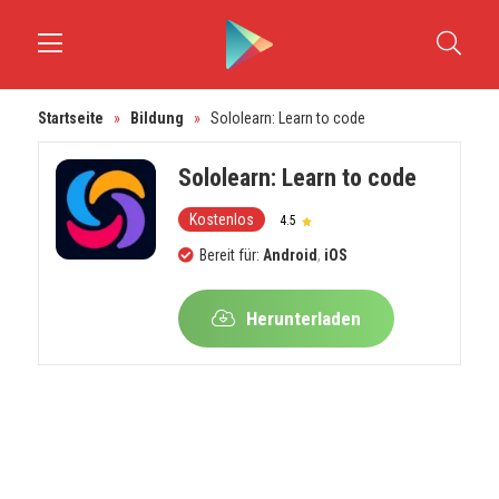
Startseite
»
Bildung
»
Sololearn: Learn to code
Sololearn: Learn to code
Kostenlos
4.5
Bereit für:
Android
,
iOS
Herunterladen