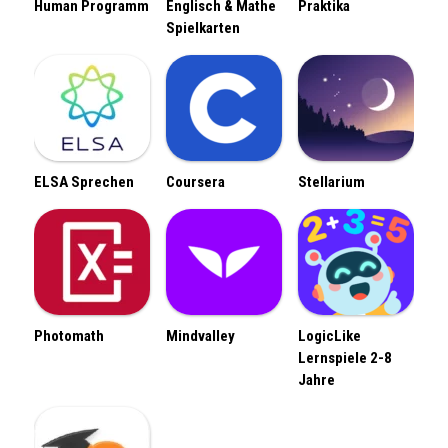
Human Programm
Englisch & Mathe
Praktika
Spielkarten
ELSA Sprechen
Coursera
Stellarium
Photomath
Mindvalley
LogicLike
Lernspiele 2-8
Jahre