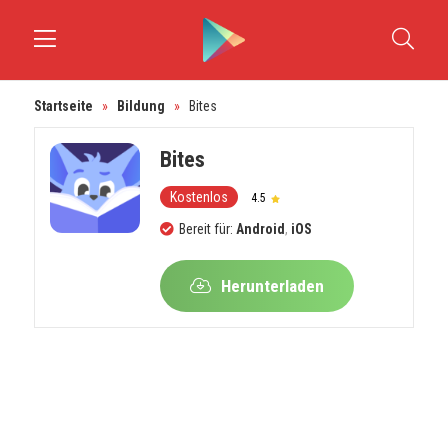
Startseite
»
Bildung
»
Bites
Bites
Kostenlos
4.5
Bereit für:
Android
,
iOS
Herunterladen