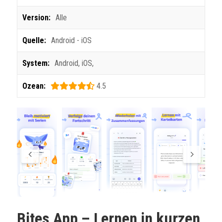
Version:
Alle
Quelle:
Android - iOS
System:
Android
,
iOS
,
Ozean:
4.5
Bites App – Lernen in kurzen