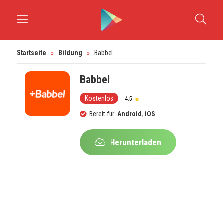
Startseite
»
Bildung
»
Babbel
Babbel
Kostenlos
4.5
Bereit für:
Android
,
iOS
Herunterladen