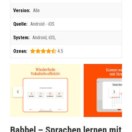
Version:
Alle
Quelle:
Android - iOS
System:
Android
,
iOS
,
Ozean:
4.5
Babbel – Sprachen lernen mit