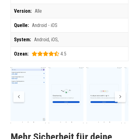
Version:
Alle
Quelle:
Android - iOS
System:
Android
,
iOS
,
Ozean:
4.5
Mehr Sicherheit für deine