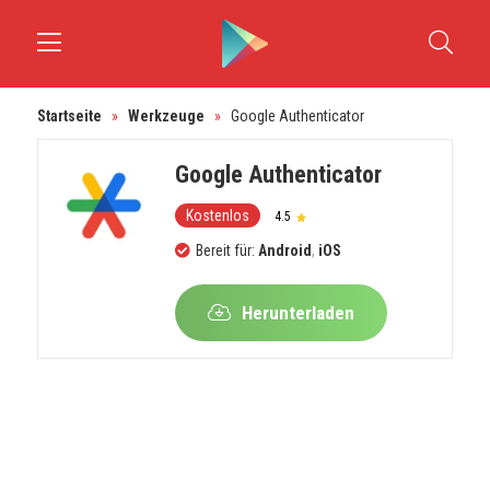
Startseite
»
Werkzeuge
»
Google Authenticator
Google Authenticator
Kostenlos
4.5
Bereit für:
Android
,
iOS
Herunterladen