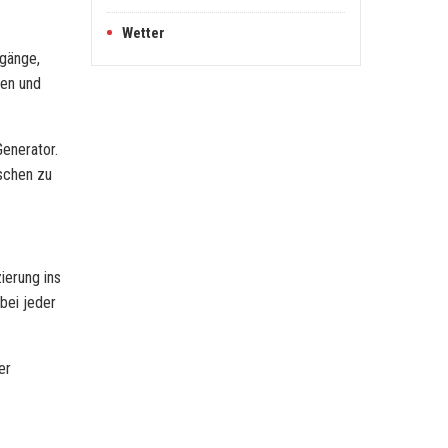
Wetter
ugänge,
gen und
Generator.
nschen zu
ierung ins
bei jeder
er