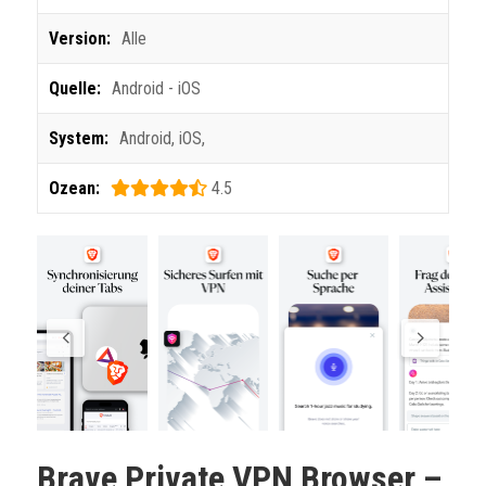
Version:
Alle
Quelle:
Android - iOS
System:
Android
,
iOS
,
Ozean:
4.5
Brave Private VPN Browser
–