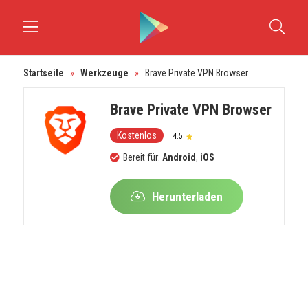
Startseite
»
Werkzeuge
»
Brave Private VPN Browser
Brave Private VPN Browser
Kostenlos
4.5
Bereit für:
Android
,
iOS
Herunterladen