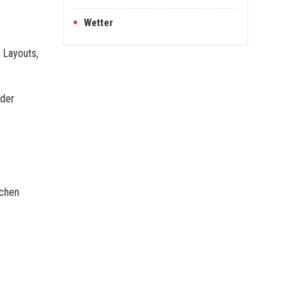
Wetter
 Layouts,
 der
schen