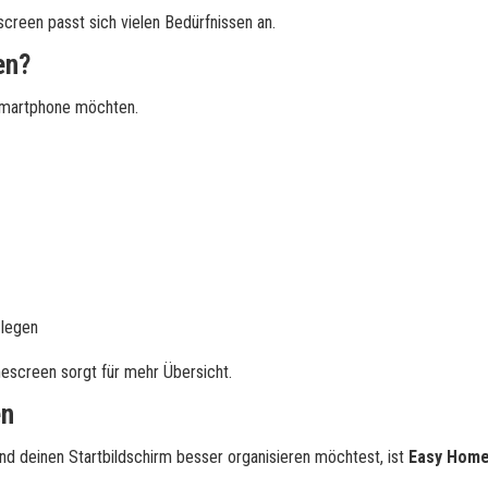
creen passt sich vielen Bedürfnissen an.
en?
m Smartphone möchten.
 legen
mescreen sorgt für mehr Übersicht.
en
d deinen Startbildschirm besser organisieren möchtest, ist
Easy Hom