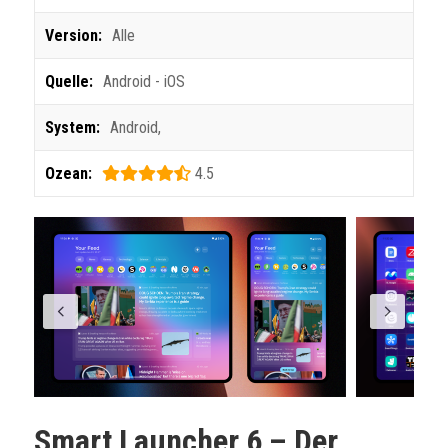
Version:
Alle
Quelle:
Android - iOS
System:
Android
,
Ozean:
4.5
Smart Launcher 6 – Der