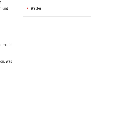
n
n und
Wetter
ar macht.
von, was