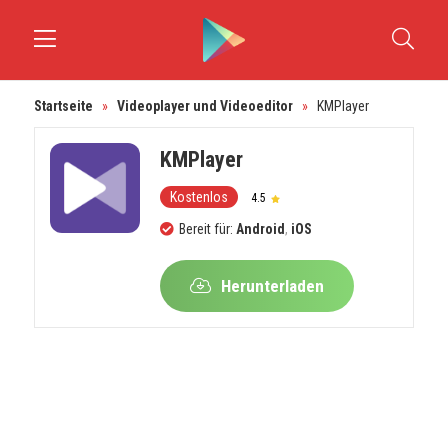
Startseite
»
Videoplayer und Videoeditor
»
KMPlayer
KMPlayer
Kostenlos
4.5
Bereit für:
Android
,
iOS
Herunterladen