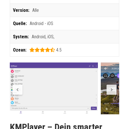
Version:
Alle
Quelle:
Android - iOS
System:
Android
,
iOS
,
Ozean:
4.5
KMPlayer
– Dein smarter