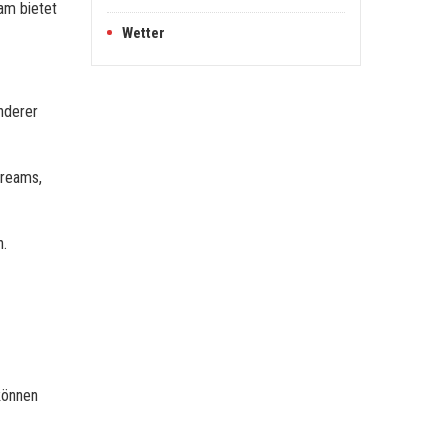
ram bietet
Wetter
anderer
treams,
n.
können