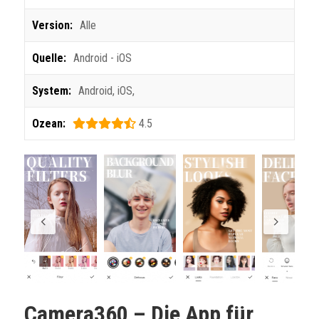
Version:
Alle
Quelle:
Android - iOS
System:
Android
,
iOS
,
Ozean:
4.5
Camera360 – Die App für