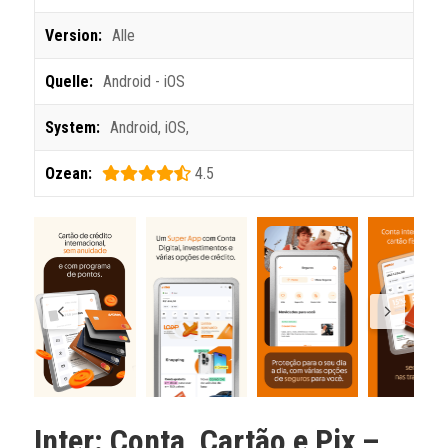
Version:
Alle
Quelle:
Android - iOS
System:
Android
,
iOS
,
Ozean:
4.5
Inter: Conta, Cartão e Pix
–