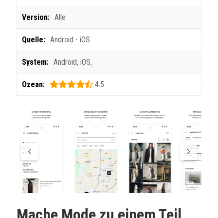
Version:
Alle
Quelle:
Android - iOS
System:
Android
,
iOS
,
Ozean:
4.5
Mache Mode zu einem Teil