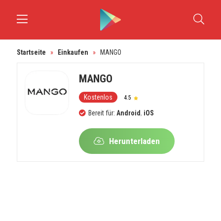
Startseite
»
Einkaufen
»
MANGO
MANGO
Kostenlos
4.5
Bereit für:
Android
,
iOS
Herunterladen