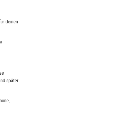
für deinen
ür
se
und später
hone,