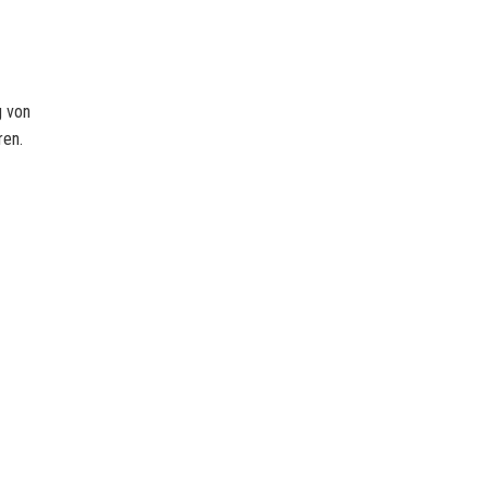
g von
ren.