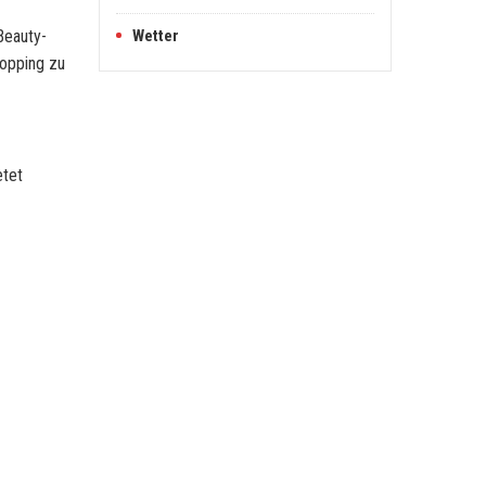
Beauty-
Wetter
hopping zu
etet