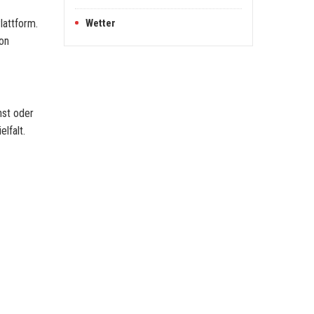
lattform.
Wetter
von
hst oder
lfalt.