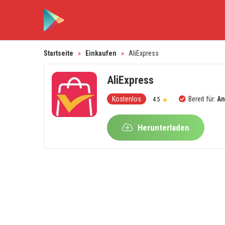
Startseite
»
Einkaufen
»
AliExpress
AliExpress
Kostenlos
Bereit für:
An
4.5
Herunterladen